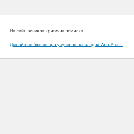
На сайті виникла критична помилка.
Дізнайтеся більше про усунення неполадок WordPress.